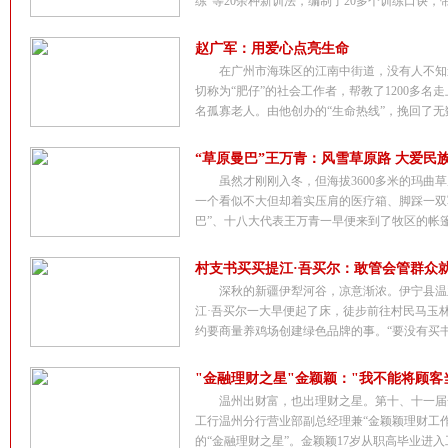
练”等20余种新训法，编制了20多个训练口诀，带出
赵广军：用爱心点亮生命
在广州市海珠区的江南中街道，没有人不知
切称为“肥仔”的社会工作者，帮教了1200多名
名孤寡老人。由他创办的“生命热线”，挽回了无数
“草原曼巴”王万青：风雪草原路 大爱民
虽然才刚刚入冬，但海拔3600多米的玛曲
一个看似不大但却着实压肩的医疗箱、脚踩一双
巴”、十八大代表王万青一早便来到了牧区的帐篷里
村支书买买提江·吾买尔：敢管会管群众
深秋的新疆伊犁河谷，凉意渐浓。伊宁县温
江·吾买尔一大早便起了床，徒步前往村民马玉
约要商量养鸡场创建绿色品牌的事。“要没有买书记
"金融理财之星"金颖颖："我不能将顾客
温州出财富，也出理财之星。第十、十一届
工行温州分行营业部副总经理兼“金颖颖理财工
的“金融理财之星”。金颖颖17岁从职高毕业进入工