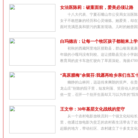
女法医陈莉：破案面前，爱美必须让路
十八大代表、宁夏石嘴山市公安局女法医陈
女子不敢想象的经历和心灵锤炼。她爱美，却在
面对充满恶臭和脏污的案发现场。儿时的她曾因观
白玛德吉：让每一个牧区孩子都能来上学
初秋的西藏阿里地区措勤县，群山银装素裹
年级的小嘎玛没有到校。这让措勤县完全小学副
教育局的皮卡车急忙驶向了草原深处。海拔4700多
“高原腊梅”余留芬:我愿再给乡亲们当五
幽静的山林间，远远传来爽朗的笑声。在贵
龙山庄”别致的院子里，短发利落、笑容动人的
坐一堂，召开一个别开生面却又习以为常的“院坝会
王文华：30年基层文化战线的坚守
从一个农村电影放映员到一个镇文化站站长
里，他通过放电影为贫乏的农村夜生活带去了欢
起眼的地方，带动社区、农村建立了十多支文化队