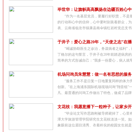
毕世华：让旗帜高高飘扬在边疆百姓心中
“作为一名基层党员，要履行好职责，不是
的行动和心中的信仰，心中要时刻装着群众，为
表、云南省临沧市镇康县南伞镇红岩村党总支书记
于井子：爱心之路20年，“天使之志”在
“竭诚协助医生之诊治，务谋病者之福利”，
丁格尔的这句誓言，于井子在20年前踏进病房
简单的方式告诫自己：“我多一份爱心，病人就早一
机场问询员朱慧慧：做一名有思想的服务
“服务工作不是日复一日地重复同样的体力
创新。”在上海浦东国际机场现场问询“翔音组”
凡、最普通的问询工作做出了特色，做成了品牌。20
文花枝：我愿意播下一粒种子，让家乡开
“毕业论文写作思路刚被导师毙掉了，心里
潭大学旅游管理学院研究生文花枝淡淡一笑。如
象眼前这位眉目清秀、衣着朴实的校园女生就是大