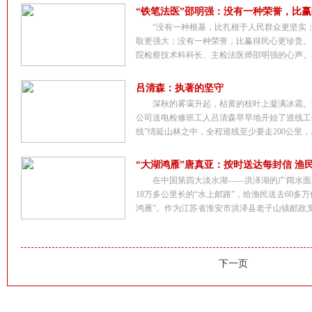
“铁笔法医”邵明强：没有一种荣誉，比
“没有一种根基，比扎根于人民群众更坚实
取更强大；没有一种荣誉，比赢得民心更珍贵。
院检察技术科科长、主检法医师邵明强的心声。在
吕清森：执著的坚守
深秋的雾霭升起，枯黄的枝叶上凝满冰霜。
公司送电检修班工人吕清森早早地开始了巡线工作
线”绵延山林之中，全程巡线至少要走200公里，吕
“大湖鸿雁”唐真亚：按时送达每封信 渔
在中国第四大淡水湖——洪泽湖的广阔水面
18万多公里长的“水上邮路”，给渔民送去60多
鸿雁”。作为江苏省淮安市洪泽县老子山镇邮政支局
下一页