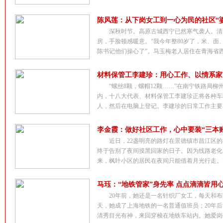
陈风莲：从下岗女工到一心为民的社区“
深秋时节。高原古城西宁已然寒气袭人。清
房，手脸顿感暖意。“我今年整80岁了，米、面
陈书记他们操心了”。马玉梅老人居住在青海省西宁
材料保管工李建珍：用心工作、以情系家
“螺丝8颗，螺帽12颗……”在南宁铁路局
内，十八大代表、材料保管工李建珍正将各种车
人，然后在电脑上登记。李建珍的日常工作主要就
李金霞：做好社区工作，心中要装“三本账
近日，22盏明亮的路灯在景德镇市昌江区的
终于告别了夜间摸黑回家的日子。因为线路老化
来，枫叶小区的居民在夜间只能借着月光行走。“没
马珏：“地铁管家”身先率 点点滴滴皆用
20年前，她还是一名针织厂女工，每天和布
天，她成了上海地铁的一名普通值班员；20年
清秀目光有神，来回穿梭在地铁车站内。她爱岗敬