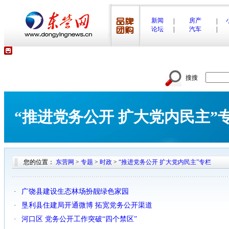
新闻
房产
|
|
论坛
|
汽车
|
搜搜
“推进党务公开 扩大党内民主”
您的位置：
东营网
>
专题
>
时政
>
“推进党务公开 扩大党内民主”专栏
·
广饶县建设生态林场扮靓绿色家园
·
垦利县住建局开通微博 拓宽党务公开渠道
·
河口区 党务公开工作突破“四个禁区”