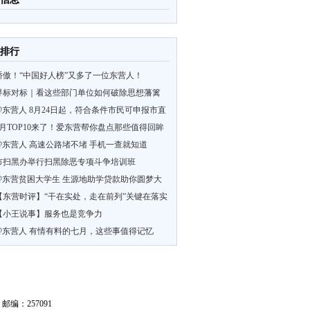
排行
骄傲！“中国好人榜”又多了一位东营人！
寻标对标｜看这些部门单位如何破除思想藩篱
立潮头？
@东营人 8月24日起，符合条件市民可申报市直
公租房
7月TOP10来了！爱东营帮你盘点那些值得回眸
的看点
@东营人 高速公路堵不堵 手机一查就知道
市扫黑办举行扫黑除恶专项斗争培训班
@东营贫困大学生 生源地助学贷款助你圆梦大
学
【东营时评】“干在实处，走在前列”关键在落实
【小王说事】服务也是竞争力
@东营人 有情有料的七月，这些事值得记忆