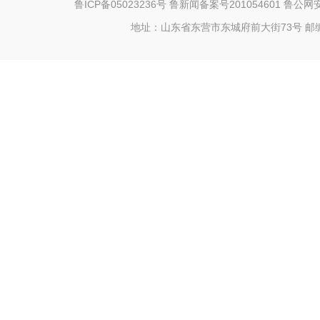
鲁ICP备05023236号
鲁新闻备案号201054601 鲁公网安备
地址：山东省东营市东城府前大街73号 邮编：25709