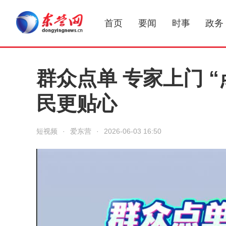
首页
要闻
时事
政务
群众点单 专家上门 
民更贴心
短视频
·
爱东营
·
2026-06-03 16:50