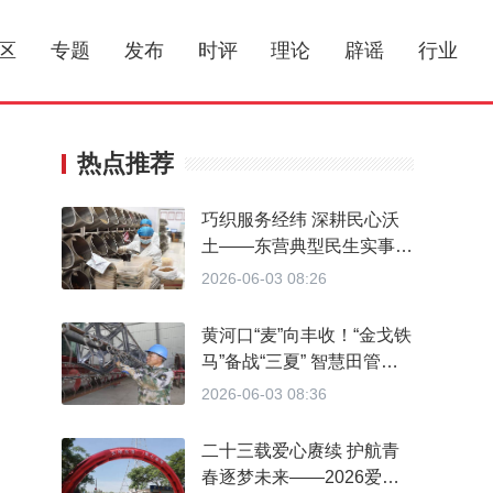
区
专题
发布
时评
理论
辟谣
行业
热点推荐
巧织服务经纬 深耕民心沃
土——东营典型民生实事项
目行进式采访纪实
2026-06-03 08:26
黄河口“麦”向丰收！“金戈铁
马”备战“三夏” 智慧田管筑
牢丰收底盘
2026-06-03 08:36
二十三载爱心赓续 护航青
春逐梦未来——2026爱心