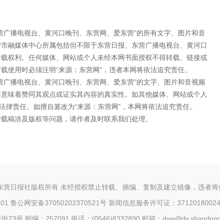
营广播电视台、黄河口晚刊、东营网、爱东营”的所有文字、图片和音
营市融媒体中心所属包括但不限于东营日报、东营广播电视台、黄河口
转载权利。任何媒体、网站或个人未经本网书面授权不得转载、链接或
载使用时必须注明“来源：东营网”，违者本网将依法追究责任。
营广播电视台、黄河口晚刊、东营网、爱东营”的文字、图片和音视频
不意味着赞同其观点或证实其内容的真实性。如其他媒体、网站或个人
法律责任。如擅自篡改为“来源：东营网”，本网将依法追究责任。
转载稿涉及版权等问题，请作者及时联系我们处理。
东营日报社版权所有 未经授权禁止转载、摘编、复制及建立镜像，违者
1 鲁公网安备37050202370521号
新闻信息服务许可证：3712018002
邮编：257091 电话：(0546)8332890 邮箱：dyw@dy.shandong.c