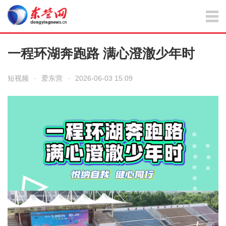
一程环湖奔跑路 满心澄澈少年时
短视频
·
爱东营
·
2026-06-03 15:09