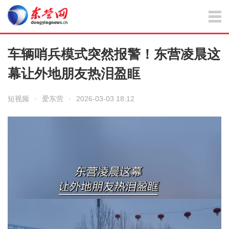
车辆哨兵模式突然报警！东营凌晨这
幕让外地朋友热泪盈眶
短视频
·
爱东营
·
2026-03-03 18:12