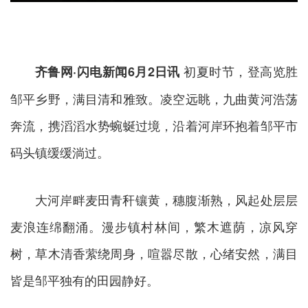
初夏时节，登高览胜
齐鲁网·闪电新闻6月2日讯
邹平乡野，满目清和雅致。凌空远眺，九曲黄河浩荡
奔流，携滔滔水势蜿蜒过境，沿着河岸环抱着邹平市
码头镇缓缓淌过。
大河岸畔麦田青秆镶黄，穗腹渐熟，风起处层层
麦浪连绵翻涌。漫步镇村林间，繁木遮荫，凉风穿
树，草木清香萦绕周身，喧嚣尽散，心绪安然，满目
皆是邹平独有的田园静好。