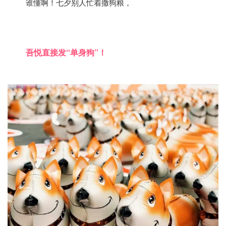
谁懂啊！七夕别人忙着撒狗粮，
吾悦直接发“单身狗”！