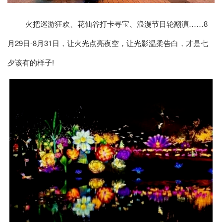
火把巡游狂欢、花仙谷打卡寻宝、浪漫节目轮翻演……8
月29日-8月31日，让火光点亮夜空，让光影温柔告白，才是七
夕该有的样子!