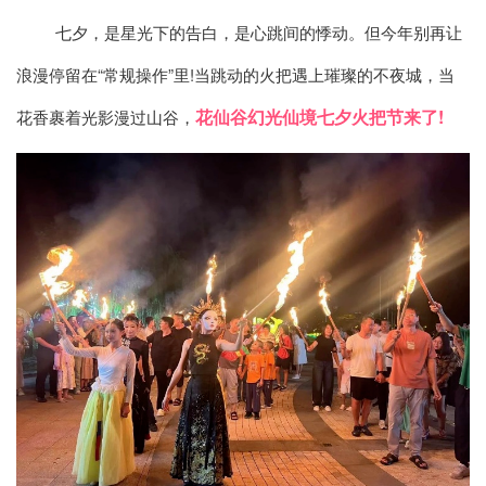
七夕，是星光下的告白，是心跳间的悸动。但今年别再让
浪漫停留在“常规操作”里!当跳动的火把遇上璀璨的不夜城，当
花仙谷幻光仙境七夕火把节来了!
花香裹着光影漫过山谷，