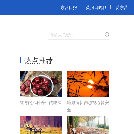
东营日报
黄河口晚刊
爱东营
请输入关键词
热点推荐
红枣的六种养生的吃法
糖尿病切勿忽视心肾安
全