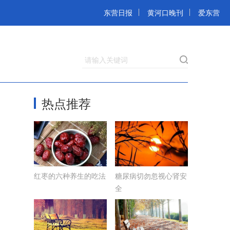
东营日报
黄河口晚刊
爱东营
请输入关键词
热点推荐
红枣的六种养生的吃法
糖尿病切勿忽视心肾安
全