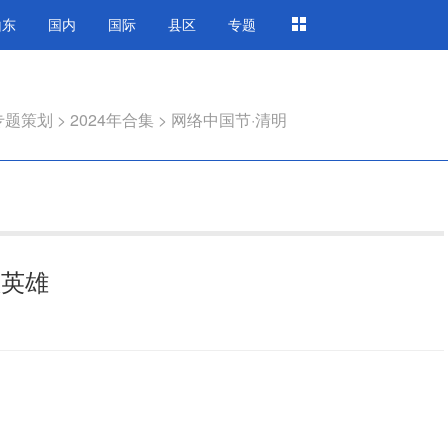
山东
国内
国际
县区
专题
专题策划
>
2024年合集
>
网络中国节·清明
敬英雄