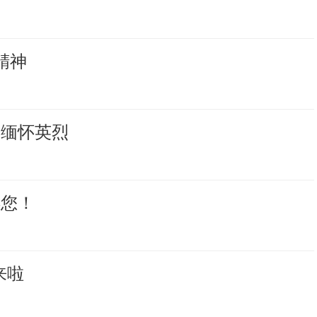
精神
起缅怀英烈
得您！
来啦