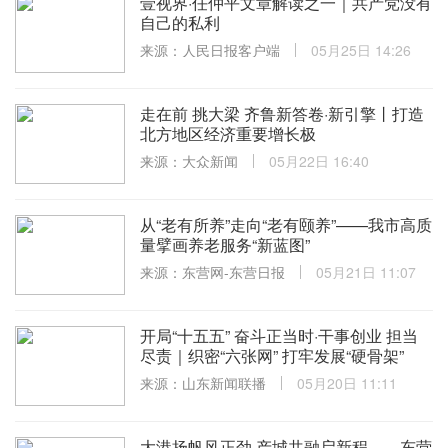
壹视界·任仲平文章解读之一｜共产党没有
自己的私利
来源：人民日报客户端
05月25日 14:26
走在前 挑大梁 齐鲁新答卷·新引擎丨打造
北方地区经济重要增长极
来源：大众新闻
05月22日 16:40
从“老有所养”走向“老有颐养”——我市高质
量擘画养老服务“新蓝图”
来源：东营网-东营日报
05月21日 11:07
开局“十五五” 奋斗正当时·干事创业 担当
尽责｜织密“六张网” 打牢发展“硬骨架”
来源：山东新闻联播
05月20日 11:11
大港扬帆风正劲 产城共融启新程——东营