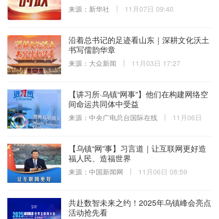
来源：新华社
11月07日 09:40
沿着总书记的足迹看山东｜深耕文化沃土
书写儒韵华章
来源：大众新闻
11月03日 17:27
【讲习所·乌镇“网事”】他们在构建网络空
间命运共同体中受益
来源：中央广电总台国际在线
11月06日
09:06
【乌镇“网”事】习言道｜让互联网更好造
福人民、造福世界
来源：中国新闻网
11月06日 08:59
共赴数智未来之约！2025年乌镇峰会亮点
活动抢先看