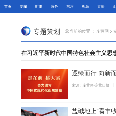
首页
要闻
时事
政务
东营
视频
直播
专题策划
您当前的位置 ：
东营网
>
在习近平新时代中国特色社会主义思想
逐绿而行 向新
来源：东营网-东营日报
盐碱地上“看丰