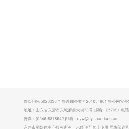
鲁ICP备05023236号 鲁新闻备案号201054601 鲁公网安备3
地址：山东省东营市东城府前大街73号 邮编：257091 电话：(0
传真：(0546)8318542 邮箱：dyw@dy.shandong.cn
东营市融媒体中心版权所有，未经许可禁止使用 网络敲诈