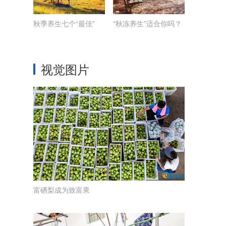
秋季养生七个“最佳”
“秋冻养生”适合你吗？
视觉图片
富硒梨成为致富果