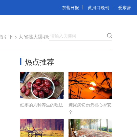
东营日报
黄河口晚刊
爱东营
请输入关键词
指引下
>
大省挑大梁·绿色先行
热点推荐
红枣的六种养生的吃法
糖尿病切勿忽视心肾安
全