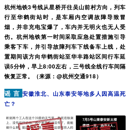
杭州地铁3号线从星桥开往吴山前村方向，列车
行至华鹤街站时，是车厢内空调故障导致冒
烟，并非充电宝爆了，车内并无明火也无人受
伤。杭州地铁第一时间采取应急处置措施引导
乘客下车，并引导故障列车下线备车上线，处
置期间该方向华鹤街站至华丰路站区间行车延
误5分钟，早上8:00左右，三号线全线行车间隔
恢复正常。（来源：@杭州交通918）
谣 言
安徽淮北、山东泰安等地多人因高温死
亡？