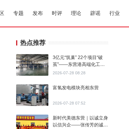
区
专题
发布
时评
理论
辟谣
行业
热点推荐
3亿元“筑巢” 22个项目“破
茧”——东营港高端化工中
试基地打通产业化“最后一
2026-07-28 08:28
公里”
富氢发电模块亮相东营
2026-07-28 07:52
新时代美德东营｜以诚立身
以信兴企——张传芳的诚信